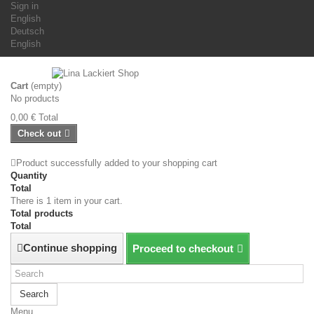
Sign in
English
Deutsch
English
Cart
(empty)
No products
0,00 €
Total
Check out
Product successfully added to your shopping cart
Quantity
Total
There is 1 item in your cart.
Total products
Total
Continue shopping
Proceed to checkout
Search
Menu