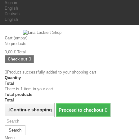
Sign in
English
Deutsch
English
Cart
(empty)
No products
0,00 €
Total
Check out
Product successfully added to your shopping cart
Quantity
Total
There is 1 item in your cart.
Total products
Total
Continue shopping
Proceed to checkout
Search
Menu