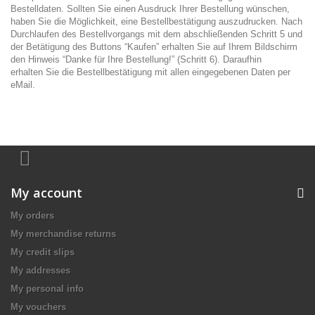
Bestelldaten. Sollten Sie einen Ausdruck Ihrer Bestellung wünschen,
haben Sie die Möglichkeit, eine Bestellbestätigung auszudrucken. Nach
Durchlaufen des Bestellvorgangs mit dem abschließenden Schritt 5 und
der Betätigung des Buttons “Kaufen” erhalten Sie auf Ihrem Bildschirm
den Hinweis “Danke für Ihre Bestellung!” (Schritt 6). Daraufhin
erhalten Sie die Bestellbestätigung mit allen eingegebenen Daten per
eMail.
My account
My orders
My merchandise returns
My credit slips
My addresses
My personal info
My vouchers