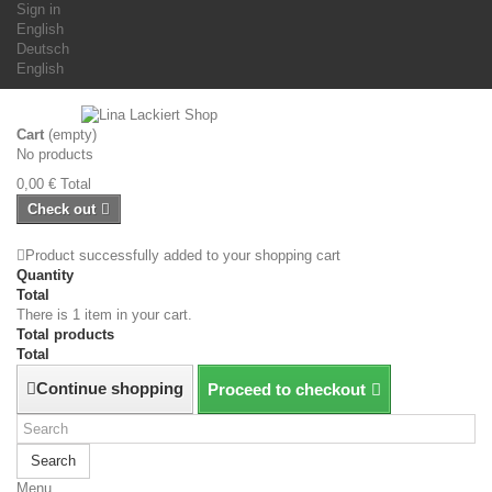
Sign in
English
Deutsch
English
Cart
(empty)
No products
0,00 €
Total
Check out
Product successfully added to your shopping cart
Quantity
Total
There is 1 item in your cart.
Total products
Total
Continue shopping
Proceed to checkout
Search
Menu