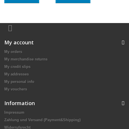
My account
My orders
My merchandise returns
My credit slips
My addresses
My personal info
My vouchers
Information
Impressum
Zahlung und Versand (Payment&Shipping)
Widerrufsrecht