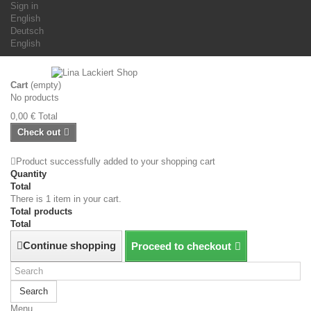
Sign in
English
Deutsch
English
Cart
(empty)
No products
0,00 €
Total
Check out
Product successfully added to your shopping cart
Quantity
Total
There is 1 item in your cart.
Total products
Total
Continue shopping
Proceed to checkout
Search
Menu