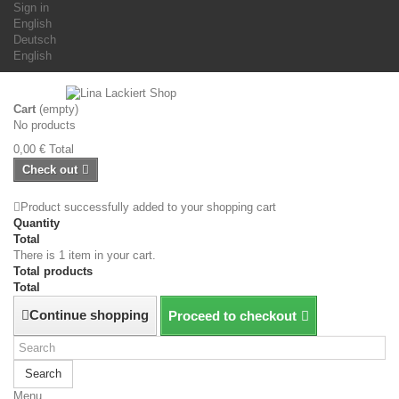
Sign in
English
Deutsch
English
Cart
(empty)
No products
0,00 €
Total
Check out
Product successfully added to your shopping cart
Quantity
Total
There is 1 item in your cart.
Total products
Total
Continue shopping
Proceed to checkout
Search
Menu