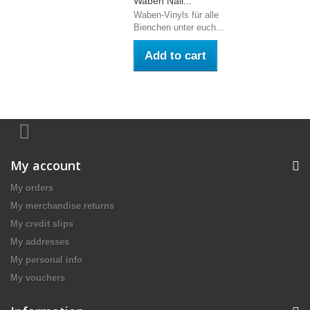
Waben Nail...
Waben-Vinyls für alle
Bienchen unter euch...
Add to cart
My account
My orders
My merchandise returns
My credit slips
My addresses
My personal info
My vouchers