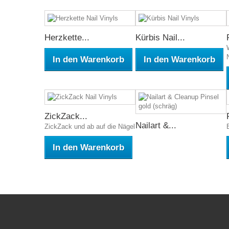
Herzkette...
Kürbis Nail...
In den Warenkorb
In den Warenkorb
ZickZack...
Nailart &...
ZickZack und ab auf die Nägel
In den Warenkorb