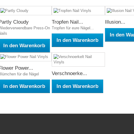
Partly Cloudy
Tropfen Nail...
Illusion...
Wiederverwendbare Press-On
Tropfen für eure Nägel...
Nails
In den Wa
In den Warenkorb
In den Warenkorb
Flower Power...
Verschnoerke...
Blümchen für die Nägel
In den Warenkorb
In den Warenkorb